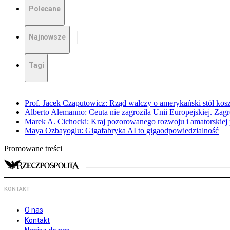
Polecane
Najnowsze
Tagi
Prof. Jacek Czaputowicz: Rząd walczy o amerykański stół kos
Alberto Alemanno: Ceuta nie zagroziła Unii Europejskiej. Zagro
Marek A. Cichocki: Kraj pozorowanego rozwoju i amatorskiej 
Maya Ozbayoglu: Gigafabryka AI to gigaodpowiedzialność
Promowane treści
KONTAKT
O nas
Kontakt