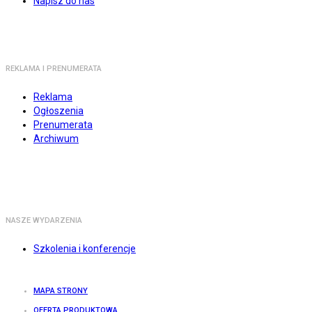
Napisz do nas
REKLAMA I PRENUMERATA
Reklama
Ogłoszenia
Prenumerata
Archiwum
NASZE WYDARZENIA
Szkolenia i konferencje
MAPA STRONY
OFERTA PRODUKTOWA