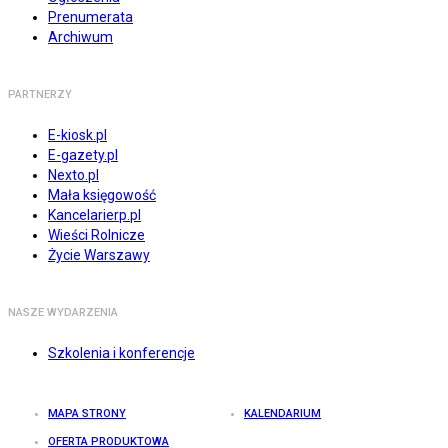
Prenumerata
Archiwum
PARTNERZY
E-kiosk.pl
E-gazety.pl
Nexto.pl
Mała księgowość
Kancelarierp.pl
Wieści Rolnicze
Życie Warszawy
NASZE WYDARZENIA
Szkolenia i konferencje
MAPA STRONY
KALENDARIUM
OFERTA PRODUKTOWA