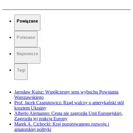
Powiązane
Polecane
Najnowsze
Tagi
Jarosław Kuisz: Współczesny sens wybuchu Powstania
Warszawskiego
Prof. Jacek Czaputowicz: Rząd walczy o amerykański stół
kosztem Ukrainy
Alberto Alemanno: Ceuta nie zagroziła Unii Europejskiej.
Zagroziła jej reakcja Europy
Marek A. Cichocki: Kraj pozorowanego rozwoju i
amatorskiej polityki