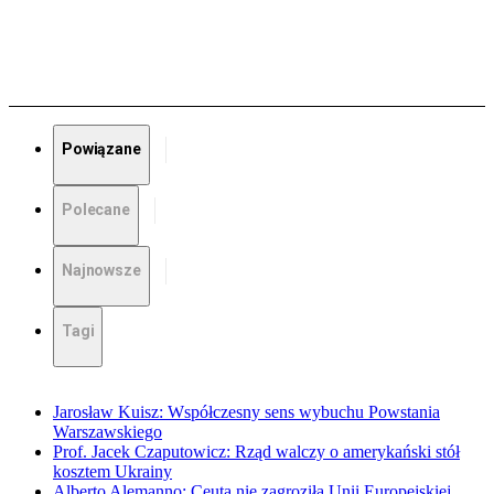
Powiązane
Polecane
Najnowsze
Tagi
Jarosław Kuisz: Współczesny sens wybuchu Powstania
Warszawskiego
Prof. Jacek Czaputowicz: Rząd walczy o amerykański stół
kosztem Ukrainy
Alberto Alemanno: Ceuta nie zagroziła Unii Europejskiej.