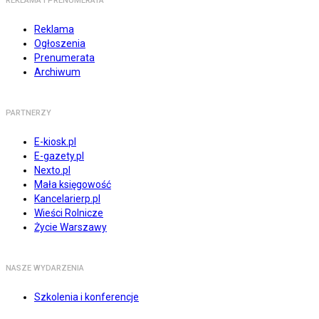
REKLAMA I PRENUMERATA
Reklama
Ogłoszenia
Prenumerata
Archiwum
PARTNERZY
E-kiosk.pl
E-gazety.pl
Nexto.pl
Mała księgowość
Kancelarierp.pl
Wieści Rolnicze
Życie Warszawy
NASZE WYDARZENIA
Szkolenia i konferencje