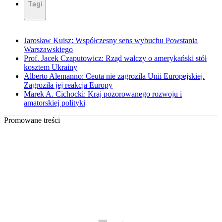
Tagi
Jarosław Kuisz: Współczesny sens wybuchu Powstania
Warszawskiego
Prof. Jacek Czaputowicz: Rząd walczy o amerykański stół
kosztem Ukrainy
Alberto Alemanno: Ceuta nie zagroziła Unii Europejskiej.
Zagroziła jej reakcja Europy
Marek A. Cichocki: Kraj pozorowanego rozwoju i
amatorskiej polityki
Promowane treści