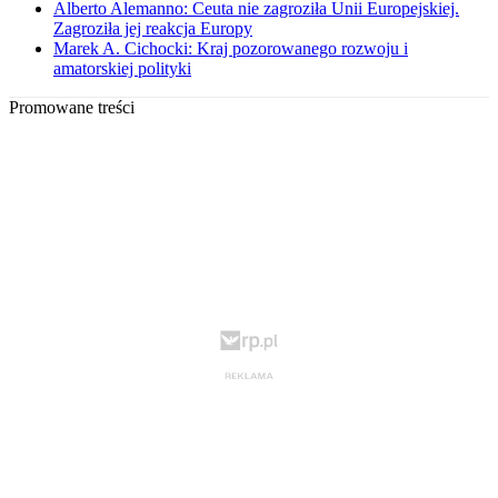
Alberto Alemanno: Ceuta nie zagroziła Unii Europejskiej.
Zagroziła jej reakcja Europy
Marek A. Cichocki: Kraj pozorowanego rozwoju i
amatorskiej polityki
Promowane treści