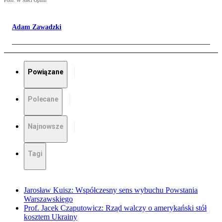
Foto: W Sieci Opinii
Adam Zawadzki
Powiązane
Polecane
Najnowsze
Tagi
Jarosław Kuisz: Współczesny sens wybuchu Powstania
Warszawskiego
Prof. Jacek Czaputowicz: Rząd walczy o amerykański stół
kosztem Ukrainy