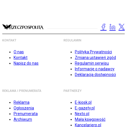
KONTAKT
REGULAMIN
O nas
Polityka Prywatności
Kontakt
Zmiana ustawień zgód
Napisz do nas
Regulamin serwisu
Informacje o nadawcy
Deklaracja dostępności
REKLAMA I PRENUMERATA
PARTNERZY
Reklama
E-kiosk.pl
Ogłoszenia
E-gazety.pl
Prenumerata
Nexto.pl
Archiwum
Mała księgowość
Kancelarierp.pl