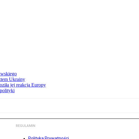
awskiego
ztem Ukrainy
ziła jej reakcja Europy
polityki
REGULAMIN
Polityka Prywatności