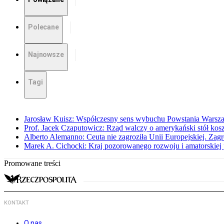
Polecane
Najnowsze
Tagi
Jarosław Kuisz: Współczesny sens wybuchu Powstania Warsz
Prof. Jacek Czaputowicz: Rząd walczy o amerykański stół kos
Alberto Alemanno: Ceuta nie zagroziła Unii Europejskiej. Zagro
Marek A. Cichocki: Kraj pozorowanego rozwoju i amatorskiej 
Promowane treści
KONTAKT
O nas