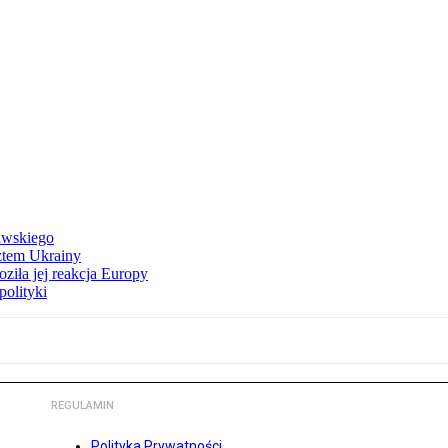
awskiego
ztem Ukrainy
ziła jej reakcja Europy
polityki
REGULAMIN
Polityka Prywatności