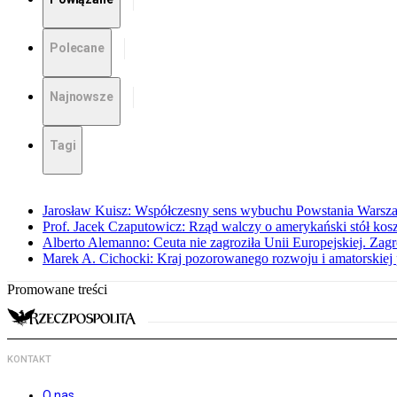
Polecane
Najnowsze
Tagi
Jarosław Kuisz: Współczesny sens wybuchu Powstania Warsz
Prof. Jacek Czaputowicz: Rząd walczy o amerykański stół kos
Alberto Alemanno: Ceuta nie zagroziła Unii Europejskiej. Zagro
Marek A. Cichocki: Kraj pozorowanego rozwoju i amatorskiej 
Promowane treści
KONTAKT
O nas