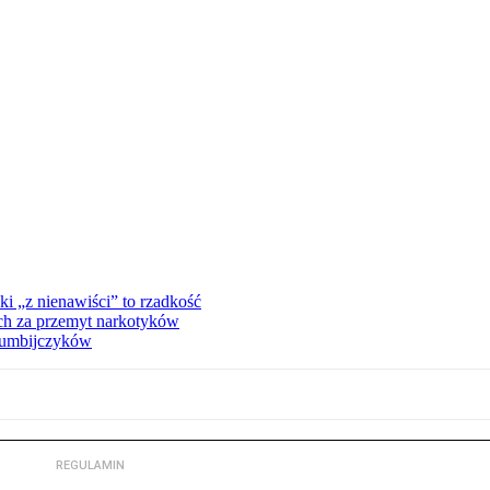
ki „z nienawiści” to rzadkość
ch za przemyt narkotyków
olumbijczyków
REGULAMIN