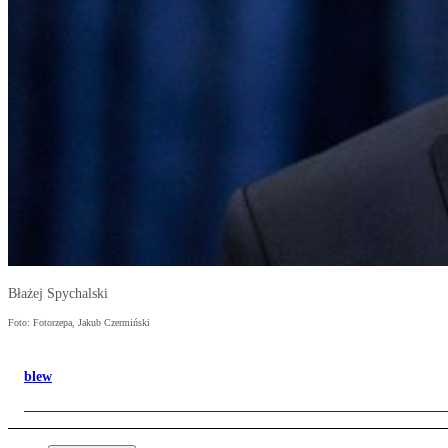
Błażej Spychalski
Foto: Fotorzepa, Jakub Czermiński
blew