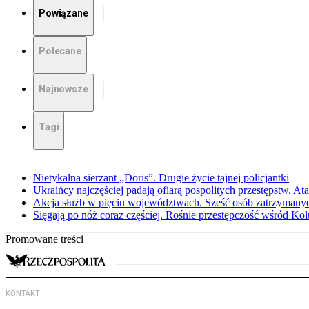
Powiązane
Polecane
Najnowsze
Tagi
Nietykalna sierżant „Doris”. Drugie życie tajnej policjantki
Ukraińcy najczęściej padają ofiarą pospolitych przestępstw. Ata
Akcja służb w pięciu województwach. Sześć osób zatrzymany
Sięgają po nóż coraz częściej. Rośnie przestępczość wśród K
Promowane treści
KONTAKT