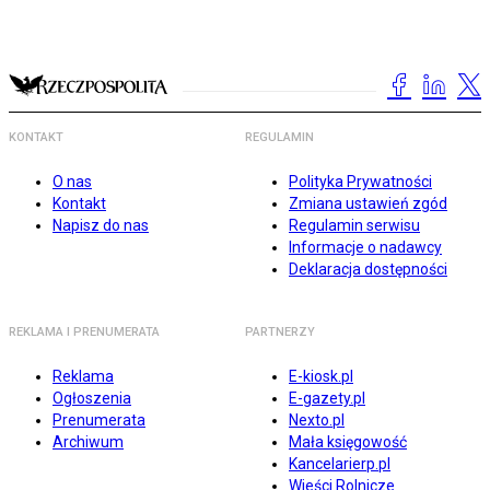
KONTAKT
REGULAMIN
O nas
Polityka Prywatności
Kontakt
Zmiana ustawień zgód
Napisz do nas
Regulamin serwisu
Informacje o nadawcy
Deklaracja dostępności
REKLAMA I PRENUMERATA
PARTNERZY
Reklama
E-kiosk.pl
Ogłoszenia
E-gazety.pl
Prenumerata
Nexto.pl
Archiwum
Mała księgowość
Kancelarierp.pl
Wieści Rolnicze