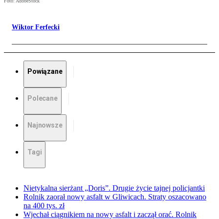
Foto: AdobeStock
Wiktor Ferfecki
Powiązane
Polecane
Najnowsze
Tagi
Nietykalna sierżant „Doris”. Drugie życie tajnej policjantki
Rolnik zaorał nowy asfalt w Gliwicach. Straty oszacowano
na 400 tys. zł
Wjechał ciągnikiem na nowy asfalt i zaczął orać. Rolnik