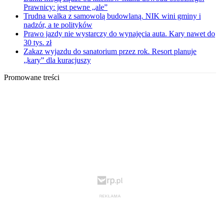
Prawnicy: jest pewne „ale”
Trudna walka z samowolą budowlaną. NIK wini gminy i
nadzór, a te polityków
Prawo jazdy nie wystarczy do wynajęcia auta. Kary nawet do
30 tys. zł
Zakaz wyjazdu do sanatorium przez rok. Resort planuje
„kary” dla kuracjuszy
Promowane treści