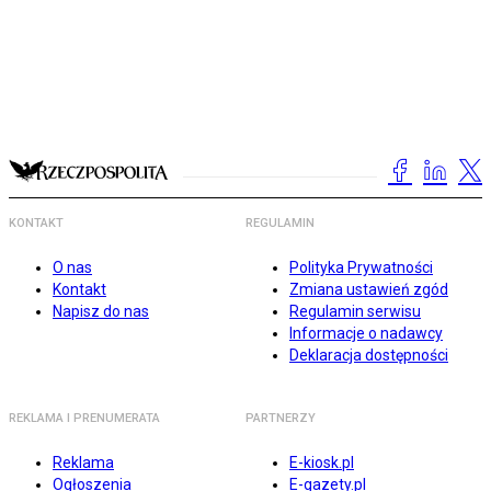
KONTAKT
REGULAMIN
O nas
Polityka Prywatności
Kontakt
Zmiana ustawień zgód
Napisz do nas
Regulamin serwisu
Informacje o nadawcy
Deklaracja dostępności
REKLAMA I PRENUMERATA
PARTNERZY
Reklama
E-kiosk.pl
Ogłoszenia
E-gazety.pl