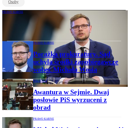
Osoby
PRAWO KARNE
Waldemar Żurek wystąpił o zatrzymanie
posła PiS Michała Wosia
PRAWO KARNE
Porażka prokuratury. Sąd
uchyla środki zapobiegawcze
wobec Michała Wosia
POLITYKA
Awantura w Sejmie. Dwaj
posłowie PiS wyrzuceni z
obrad
PRAWO KARNE