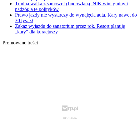
Trudna walka z samowolą budowlaną. NIK wini gminy i
nadzór, a te polityków
Prawo jazdy nie wystarczy do wynajęcia auta. Kary nawet do
30 tys. zł
Zakaz wyjazdu do sanatorium przez rok. Resort planuje
„kary” dla kuracjuszy
Promowane treści