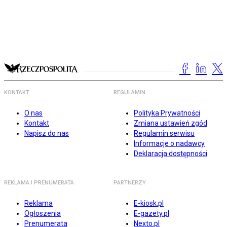
KONTAKT
REGULAMIN
O nas
Polityka Prywatności
Kontakt
Zmiana ustawień zgód
Napisz do nas
Regulamin serwisu
Informacje o nadawcy
Deklaracja dostępności
REKLAMA I PRENUMERATA
PARTNERZY
Reklama
E-kiosk.pl
Ogłoszenia
E-gazety.pl
Prenumerata
Nexto.pl