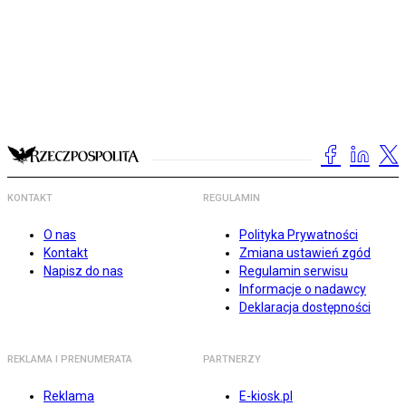
KONTAKT
REGULAMIN
O nas
Polityka Prywatności
Kontakt
Zmiana ustawień zgód
Napisz do nas
Regulamin serwisu
Informacje o nadawcy
Deklaracja dostępności
REKLAMA I PRENUMERATA
PARTNERZY
Reklama
E-kiosk.pl