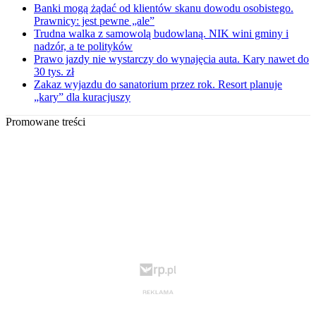
Banki mogą żądać od klientów skanu dowodu osobistego.
Prawnicy: jest pewne „ale”
Trudna walka z samowolą budowlaną. NIK wini gminy i
nadzór, a te polityków
Prawo jazdy nie wystarczy do wynajęcia auta. Kary nawet do
30 tys. zł
Zakaz wyjazdu do sanatorium przez rok. Resort planuje
„kary” dla kuracjuszy
Promowane treści