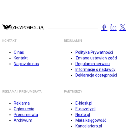
KONTAKT
REGULAMIN
O nas
Polityka Prywatności
Kontakt
Zmiana ustawień zgód
Napisz do nas
Regulamin serwisu
Informacje o nadawcy
Deklaracja dostępności
REKLAMA I PRENUMERATA
PARTNERZY
Reklama
E-kiosk.pl
Ogłoszenia
E-gazety.pl
Prenumerata
Nexto.pl
Archiwum
Mała księgowość
Kancelarierp.pl