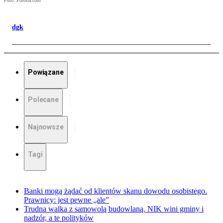
Foto: Fotolia.com
dgk
Powiązane
Polecane
Najnowsze
Tagi
Banki mogą żądać od klientów skanu dowodu osobistego.
Prawnicy: jest pewne „ale”
Trudna walka z samowolą budowlaną. NIK wini gminy i
nadzór, a te polityków