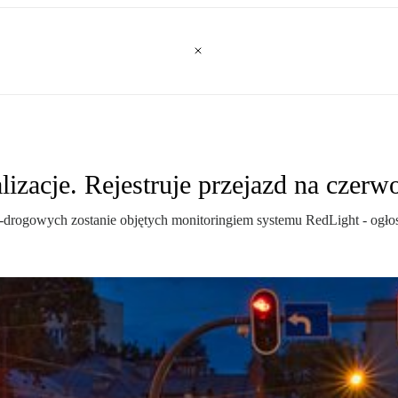
izacje. Rejestruje przejazd na czerw
wo-drogowych zostanie objętych monitoringiem systemu RedLight - 