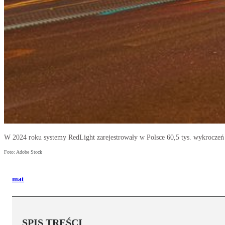
W 2024 roku systemy RedLight zarejestrowały w Polsce 60,5 tys. wykroczeń
Foto: Adobe Stock
mat
SPIS TREŚCI