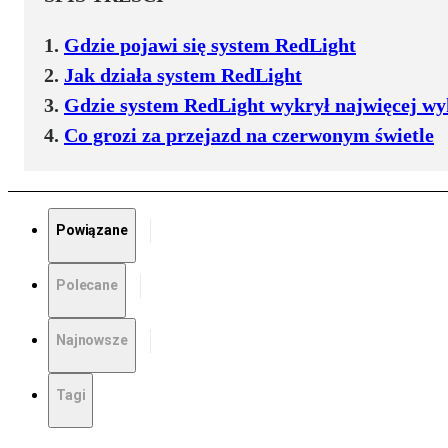
Gdzie pojawi się system RedLight
Jak działa system RedLight
Gdzie system RedLight wykrył najwięcej wy
Co grozi za przejazd na czerwonym świetle
Powiązane
Polecane
Najnowsze
Tagi