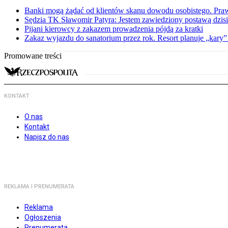
Banki mogą żądać od klientów skanu dowodu osobistego. Praw
Sędzia TK Sławomir Patyra: Jestem zawiedziony postawą dzisiej
Pijani kierowcy z zakazem prowadzenia pójdą za kratki
Zakaz wyjazdu do sanatorium przez rok. Resort planuje „kary”
Promowane treści
KONTAKT
O nas
Kontakt
Napisz do nas
REKLAMA I PRENUMERATA
Reklama
Ogłoszenia
Prenumerata