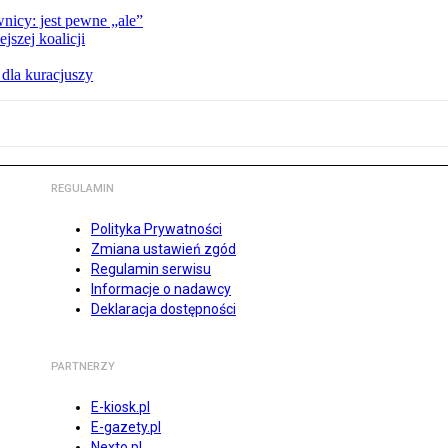
nicy: jest pewne „ale”
szej koalicji
 dla kuracjuszy
REGULAMIN
Polityka Prywatności
Zmiana ustawień zgód
Regulamin serwisu
Informacje o nadawcy
Deklaracja dostępności
PARTNERZY
E-kiosk.pl
E-gazety.pl
Nexto.pl