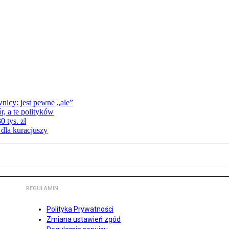
nicy: jest pewne „ale”
, a te polityków
 tys. zł
 dla kuracjuszy
REGULAMIN
Polityka Prywatności
Zmiana ustawień zgód