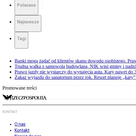
Polecane
Najnowsze
Tagi
Banki mogą żądać od klientów skanu dowodu osobistego. Praw
Trudna walka z samowolą budowlaną. NIK wini gminy i nadzór
Prawo jazdy nie wystarczy do wynajęcia auta. Kary nawet do 30
Zakaz wyjazdu do sanatorium przez rok. Resort planuje „kary”
Promowane treści
KONTAKT
O nas
Kontakt