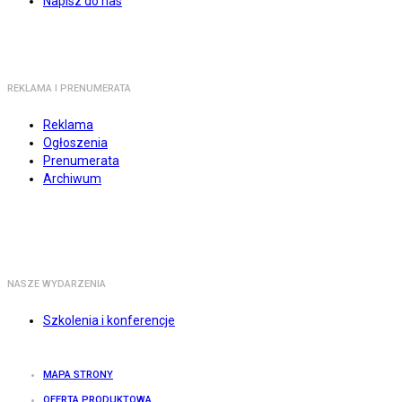
Napisz do nas
REKLAMA I PRENUMERATA
Reklama
Ogłoszenia
Prenumerata
Archiwum
NASZE WYDARZENIA
Szkolenia i konferencje
MAPA STRONY
OFERTA PRODUKTOWA