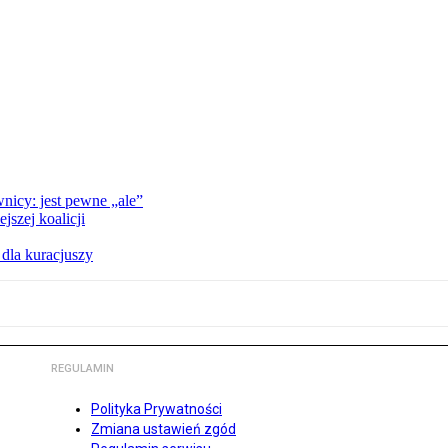
nicy: jest pewne „ale”
szej koalicji
 dla kuracjuszy
REGULAMIN
Polityka Prywatności
Zmiana ustawień zgód