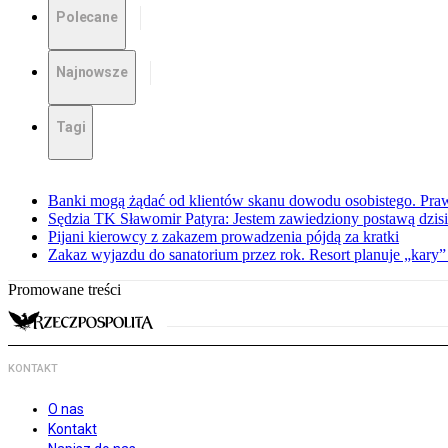
Polecane
Najnowsze
Tagi
Banki mogą żądać od klientów skanu dowodu osobistego. Praw
Sędzia TK Sławomir Patyra: Jestem zawiedziony postawą dzisiej
Pijani kierowcy z zakazem prowadzenia pójdą za kratki
Zakaz wyjazdu do sanatorium przez rok. Resort planuje „kary”
Promowane treści
KONTAKT
O nas
Kontakt