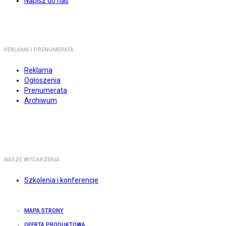
Napisz do nas
REKLAMA I PRENUMERATA
Reklama
Ogłoszenia
Prenumerata
Archiwum
NASZE WYDARZENIA
Szkolenia i konferencje
MAPA STRONY
OFERTA PRODUKTOWA