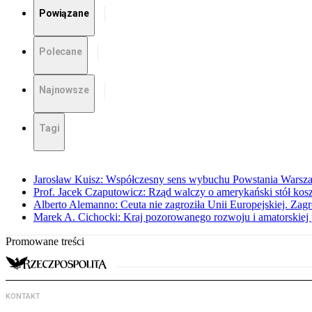
Powiązane
Polecane
Najnowsze
Tagi
Jarosław Kuisz: Współczesny sens wybuchu Powstania Warsz
Prof. Jacek Czaputowicz: Rząd walczy o amerykański stół kos
Alberto Alemanno: Ceuta nie zagroziła Unii Europejskiej. Zagro
Marek A. Cichocki: Kraj pozorowanego rozwoju i amatorskiej 
Promowane treści
KONTAKT