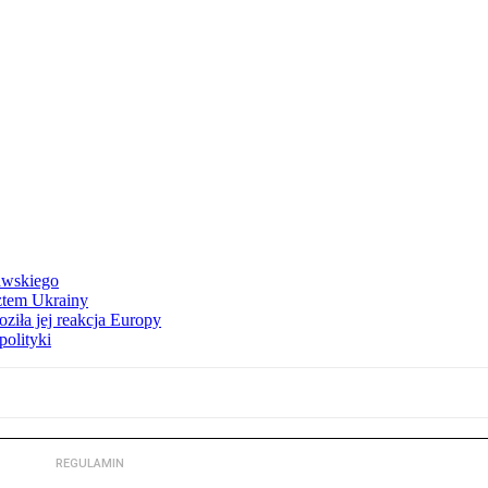
awskiego
ztem Ukrainy
ziła jej reakcja Europy
polityki
REGULAMIN