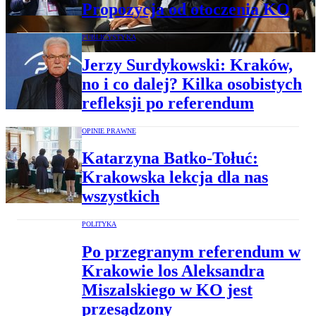
Propozycja od otoczenia KO
PUBLICYSTYKA
Jerzy Surdykowski: Kraków,
no i co dalej? Kilka osobistych
refleksji po referendum
OPINIE PRAWNE
Katarzyna Batko-Tołuć:
Krakowska lekcja dla nas
wszystkich
POLITYKA
Po przegranym referendum w
Krakowie los Aleksandra
Miszalskiego w KO jest
przesądzony