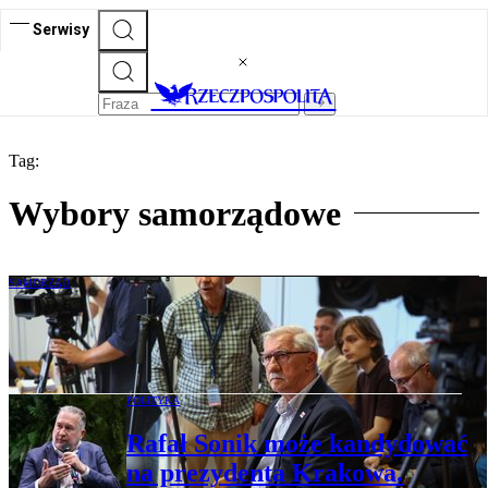
Serwisy
Tag:
Wybory samorządowe
SAMORZĄD
Sąd: Referendum w Krakowie jest ważne.
Premier może wyznaczyć datę wyborów
POLITYKA
Rafał Sonik może kandydować
na prezydenta Krakowa.