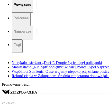
Powiązane
Polecane
Najnowsze
Tagi
Nietykalna sierżant „Doris”. Drugie życie tajnej policjantki
Manifestacje „Nie bądź obojętny” w całej Polsce. Apel o sprz
Wspólnota Sumienia: Obserwujemy niepokojącą zmianę posta
Rekord ciepła w Zakopanem. Średnia temperatura dobowa jak 
Promowane treści
KONTAKT