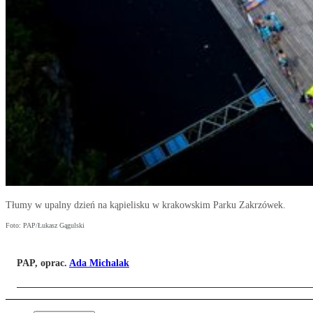
Tłumy w upalny dzień na kąpielisku w krakowskim Parku Zakrzówek.
Foto: PAP/Łukasz Gągulski
PAP, oprac.
Ada Michalak