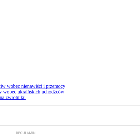
eciw wobec nienawiści i przemocy
w wobec ukraińskich uchodźców
na zwrotniku
REGULAMIN