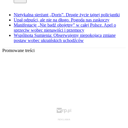
Nietykalna sierżant „Doris”. Drugie życie tajnej policjantki
Upał odpuści, ale nie na długo. Pogoda nas zaskoczy
Manifestacje „Nie bądź obojętny” w całej Polsce. Apel o
sprzeciw wobec nienawiści i przemocy
Wspólnota Sumienia: Obserwujemy niepokojącą zmianę
postaw wobec ukraińskich uchodźców
Promowane treści