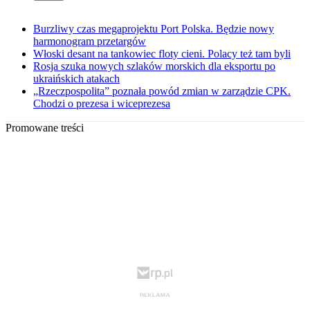
Burzliwy czas megaprojektu Port Polska. Będzie nowy
harmonogram przetargów
Włoski desant na tankowiec floty cieni. Polacy też tam byli
Rosja szuka nowych szlaków morskich dla eksportu po
ukraińskich atakach
„Rzeczpospolita” poznała powód zmian w zarządzie CPK.
Chodzi o prezesa i wiceprezesa
Promowane treści