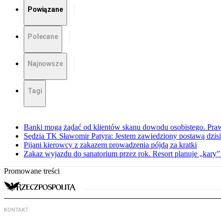
Powiązane
Polecane
Najnowsze
Tagi
Banki mogą żądać od klientów skanu dowodu osobistego. Praw
Sędzia TK Sławomir Patyra: Jestem zawiedziony postawą dzisiej
Pijani kierowcy z zakazem prowadzenia pójdą za kratki
Zakaz wyjazdu do sanatorium przez rok. Resort planuje „kary”
Promowane treści
KONTAKT