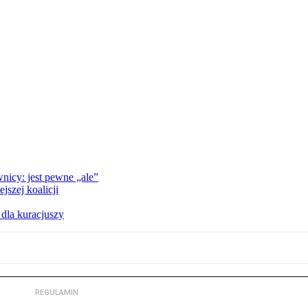
nicy: jest pewne „ale”
szej koalicji
 dla kuracjuszy
REGULAMIN