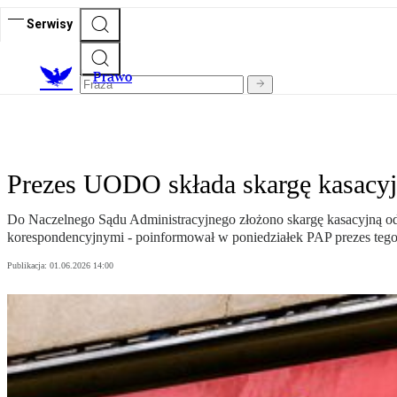
Serwisy
Prawo
Prezes UODO składa skargę kasacyjn
Do Naczelnego Sądu Administracyjnego złożono skargę kasacyjną o
korespondencyjnymi - poinformował w poniedziałek PAP prezes teg
Publikacja:
01.06.2026 14:00