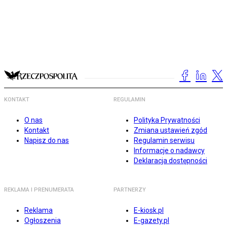
KONTAKT
REGULAMIN
O nas
Polityka Prywatności
Kontakt
Zmiana ustawień zgód
Napisz do nas
Regulamin serwisu
Informacje o nadawcy
Deklaracja dostępności
REKLAMA I PRENUMERATA
PARTNERZY
Reklama
E-kiosk.pl
Ogłoszenia
E-gazety.pl