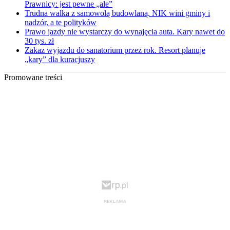
Prawnicy: jest pewne „ale”
Trudna walka z samowolą budowlaną. NIK wini gminy i
nadzór, a te polityków
Prawo jazdy nie wystarczy do wynajęcia auta. Kary nawet do
30 tys. zł
Zakaz wyjazdu do sanatorium przez rok. Resort planuje
„kary” dla kuracjuszy
Promowane treści