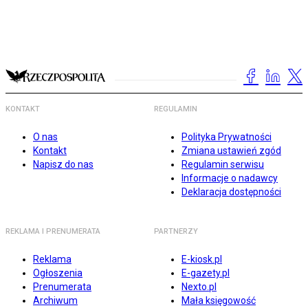
KONTAKT
REGULAMIN
O nas
Polityka Prywatności
Kontakt
Zmiana ustawień zgód
Napisz do nas
Regulamin serwisu
Informacje o nadawcy
Deklaracja dostępności
REKLAMA I PRENUMERATA
PARTNERZY
Reklama
E-kiosk.pl
Ogłoszenia
E-gazety.pl
Prenumerata
Nexto.pl
Archiwum
Mała księgowość