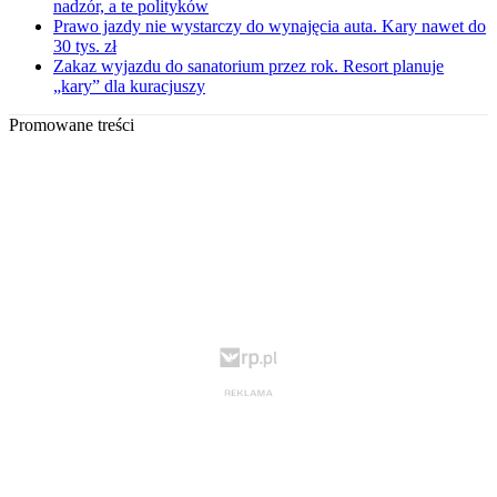
nadzór, a te polityków
Prawo jazdy nie wystarczy do wynajęcia auta. Kary nawet do
30 tys. zł
Zakaz wyjazdu do sanatorium przez rok. Resort planuje
„kary” dla kuracjuszy
Promowane treści