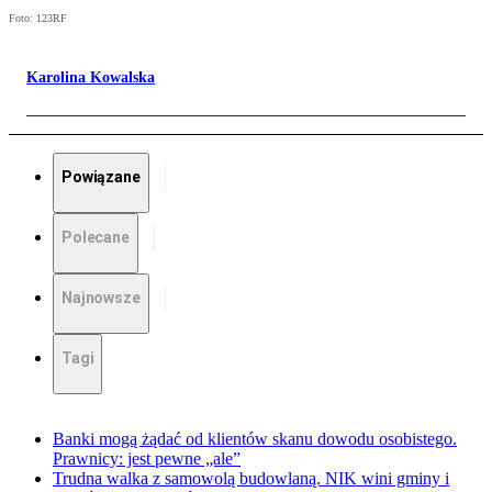
Foto: 123RF
Karolina Kowalska
Powiązane
Polecane
Najnowsze
Tagi
Banki mogą żądać od klientów skanu dowodu osobistego.
Prawnicy: jest pewne „ale”
Trudna walka z samowolą budowlaną. NIK wini gminy i