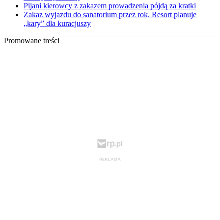
Pijani kierowcy z zakazem prowadzenia pójdą za kratki
Zakaz wyjazdu do sanatorium przez rok. Resort planuje
„kary” dla kuracjuszy
Promowane treści