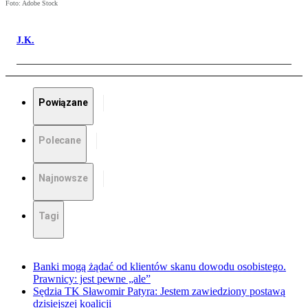
Foto: Adobe Stock
J.K.
Powiązane
Polecane
Najnowsze
Tagi
Banki mogą żądać od klientów skanu dowodu osobistego.
Prawnicy: jest pewne „ale”
Sędzia TK Sławomir Patyra: Jestem zawiedziony postawą
dzisiejszej koalicji