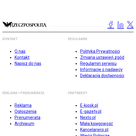
KONTAKT
REGULAMIN
O nas
Polityka Prywatności
Kontakt
Zmiana ustawień zgód
Napisz do nas
Regulamin serwisu
Informacje o nadawcy
Deklaracja dostępności
REKLAMA I PRENUMERATA
PARTNERZY
Reklama
E-kiosk.pl
Ogłoszenia
E-gazety.pl
Prenumerata
Nexto.pl
Archiwum
Mała księgowość
Kancelarierp.pl
Wieści Rolnicze