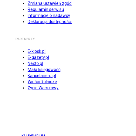
Zmiana ustawień zgód
Regulamin serwisu
Informacje o nadawcy
Deklaracja dostępności
PARTNERZY
E-kiosk.pl
E-gazety.pl
Nexto.pl
Mała księgowość
Kancelarierp.pl
Wieści Rolnicze
Życie Warszawy
KALENDARIUM