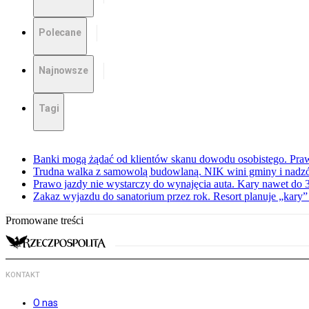
Polecane
Najnowsze
Tagi
Banki mogą żądać od klientów skanu dowodu osobistego. Praw
Trudna walka z samowolą budowlaną. NIK wini gminy i nadzór
Prawo jazdy nie wystarczy do wynajęcia auta. Kary nawet do 30
Zakaz wyjazdu do sanatorium przez rok. Resort planuje „kary”
Promowane treści
KONTAKT
O nas