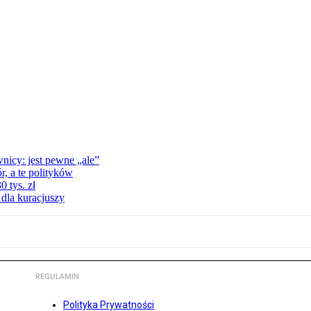
nicy: jest pewne „ale”
, a te polityków
 tys. zł
 dla kuracjuszy
REGULAMIN
Polityka Prywatności