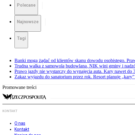
Polecane
Najnowsze
Tagi
Banki mogą żądać od klientów skanu dowodu osobistego. Praw
Trudna walka z samowolą budowlaną. NIK wini gminy i nadzór
Prawo jazdy nie wystarczy do wynajęcia auta. Kary nawet do 30
Zakaz wyjazdu do sanatorium przez rok. Resort planuje „kary”
Promowane treści
KONTAKT
O nas
Kontakt