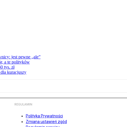
nicy: jest pewne „ale”
, a te polityków
 tys. zł
 dla kuracjuszy
REGULAMIN
Polityka Prywatności
Zmiana ustawień zgód