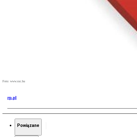
Foto: www.sxc.hu
rp.pl
Powiązane