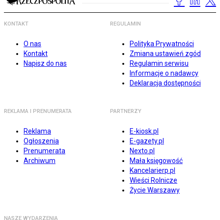
KONTAKT
REGULAMIN
O nas
Polityka Prywatności
Kontakt
Zmiana ustawień zgód
Napisz do nas
Regulamin serwisu
Informacje o nadawcy
Deklaracja dostępności
REKLAMA I PRENUMERATA
PARTNERZY
Reklama
E-kiosk.pl
Ogłoszenia
E-gazety.pl
Prenumerata
Nexto.pl
Archiwum
Mała księgowość
Kancelarierp.pl
Wieści Rolnicze
Życie Warszawy
NASZE WYDARZENIA