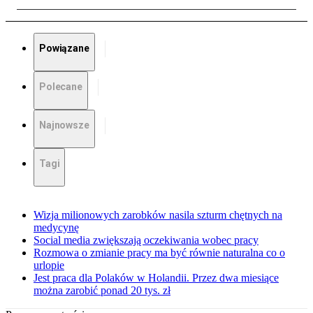
Powiązane
Polecane
Najnowsze
Tagi
Wizja milionowych zarobków nasila szturm chętnych na
medycynę
Social media zwiększają oczekiwania wobec pracy
Rozmowa o zmianie pracy ma być równie naturalna co o
urlopie
Jest praca dla Polaków w Holandii. Przez dwa miesiące
można zarobić ponad 20 tys. zł