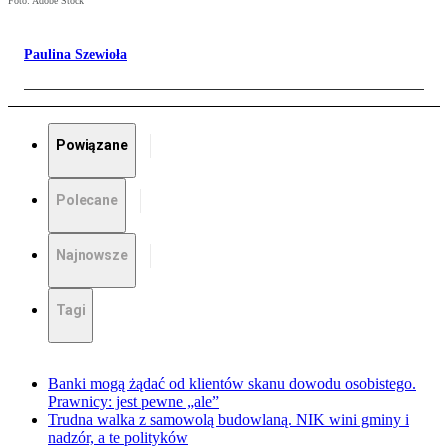
Foto: Adobe Stock
Paulina Szewioła
Powiązane
Polecane
Najnowsze
Tagi
Banki mogą żądać od klientów skanu dowodu osobistego.
Prawnicy: jest pewne „ale”
Trudna walka z samowolą budowlaną. NIK wini gminy i
nadzór, a te polityków