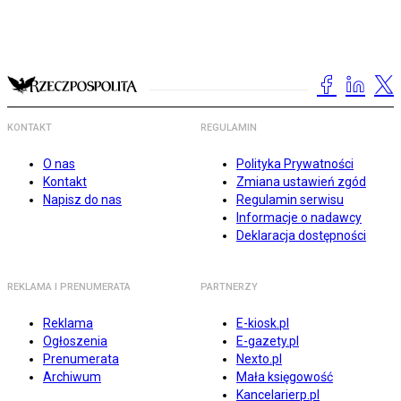
KONTAKT
REGULAMIN
O nas
Polityka Prywatności
Kontakt
Zmiana ustawień zgód
Napisz do nas
Regulamin serwisu
Informacje o nadawcy
Deklaracja dostępności
REKLAMA I PRENUMERATA
PARTNERZY
Reklama
E-kiosk.pl
Ogłoszenia
E-gazety.pl
Prenumerata
Nexto.pl
Archiwum
Mała księgowość
Kancelarierp.pl