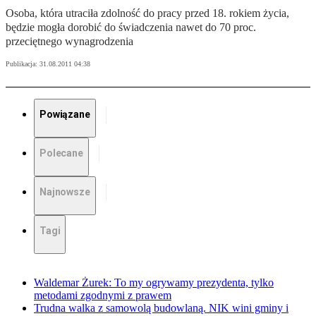
Osoba, która utraciła zdolność do pracy przed 18. rokiem życia,
będzie mogła dorobić do świadczenia nawet do 70 proc.
przeciętnego wynagrodzenia
Publikacja:
31.08.2011 04:38
Powiązane
Polecane
Najnowsze
Tagi
Waldemar Żurek: To my ogrywamy prezydenta, tylko
metodami zgodnymi z prawem
Trudna walka z samowolą budowlaną. NIK wini gminy i