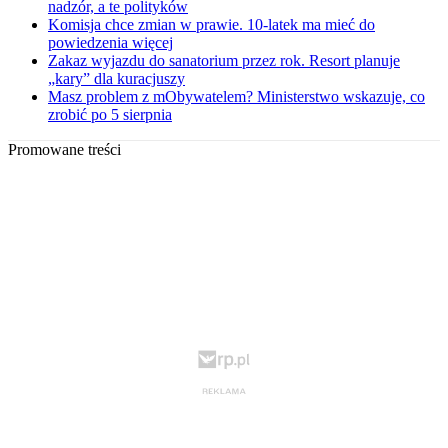
nadzór, a te polityków
Komisja chce zmian w prawie. 10-latek ma mieć do
powiedzenia więcej
Zakaz wyjazdu do sanatorium przez rok. Resort planuje
„kary” dla kuracjuszy
Masz problem z mObywatelem? Ministerstwo wskazuje, co
zrobić po 5 sierpnia
Promowane treści