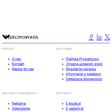
KONTAKT
REGULAMIN
O nas
Polityka Prywatności
Kontakt
Zmiana ustawień zgód
Napisz do nas
Regulamin serwisu
Informacje o nadawcy
Deklaracja dostępności
REKLAMA I PRENUMERATA
PARTNERZY
Reklama
E-kiosk.pl
Ogłoszenia
E-gazety.pl