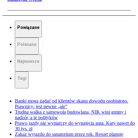
Powiązane
Polecane
Najnowsze
Tagi
Banki mogą żądać od klientów skanu dowodu osobistego.
Prawnicy: jest pewne „ale”
Trudna walka z samowolą budowlaną. NIK wini gminy i
nadzór, a te polityków
Prawo jazdy nie wystarczy do wynajęcia auta. Kary nawet do
30 tys. zł
Zakaz wyjazdu do sanatorium przez rok. Resort planuje