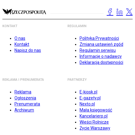
KONTAKT
REGULAMIN
O nas
Polityka Prywatności
Kontakt
Zmiana ustawień zgód
Napisz do nas
Regulamin serwisu
Informacje o nadawcy
Deklaracja dostępności
REKLAMA I PRENUMERATA
PARTNERZY
Reklama
E-kiosk.pl
Ogłoszenia
E-gazety.pl
Prenumerata
Nexto.pl
Archiwum
Mała księgowość
Kancelarierp.pl
Wieści Rolnicze
Życie Warszawy