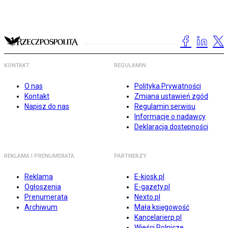
KONTAKT
REGULAMIN
O nas
Polityka Prywatności
Kontakt
Zmiana ustawień zgód
Napisz do nas
Regulamin serwisu
Informacje o nadawcy
Deklaracja dostępności
REKLAMA I PRENUMERATA
PARTNERZY
Reklama
E-kiosk.pl
Ogłoszenia
E-gazety.pl
Prenumerata
Nexto.pl
Archiwum
Mała księgowość
Kancelarierp.pl
Wieści Rolnicze