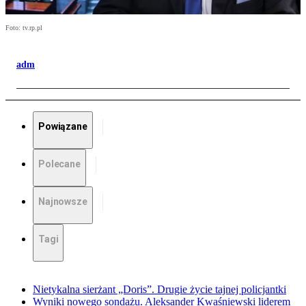
Foto: tv.rp.pl
adm
Powiązane
Polecane
Najnowsze
Tagi
Nietykalna sierżant „Doris”. Drugie życie tajnej policjantki
Wyniki nowego sondażu. Aleksander Kwaśniewski liderem