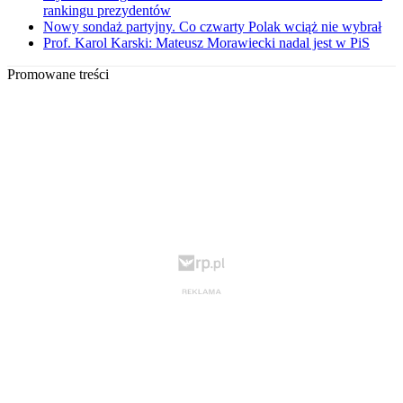
rankingu prezydentów
Nowy sondaż partyjny. Co czwarty Polak wciąż nie wybrał
Prof. Karol Karski: Mateusz Morawiecki nadal jest w PiS
Promowane treści