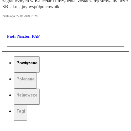
zagranicznych w Kancelarii Prezydenta, został zarejestrowany przez
SB jako tajny współpracownik
Publikacja:
27.03.2009 01:28
Piotr Nisztor
,
PAP
Powiązane
Polecane
Najnowsze
Tagi