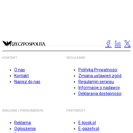
KONTAKT
REGULAMIN
O nas
Polityka Prywatności
Kontakt
Zmiana ustawień zgód
Napisz do nas
Regulamin serwisu
Informacje o nadawcy
Deklaracja dostępności
REKLAMA I PRENUMERATA
PARTNERZY
Reklama
E-kiosk.pl
Ogłoszenia
E-gazety.pl