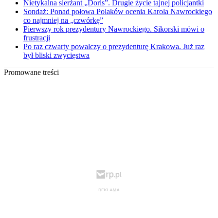
Nietykalna sierżant „Doris”. Drugie życie tajnej policjantki
Sondaż: Ponad połowa Polaków ocenia Karola Nawrockiego
co najmniej na „czwórkę”
Pierwszy rok prezydentury Nawrockiego. Sikorski mówi o
frustracji
Po raz czwarty powalczy o prezydenturę Krakowa. Już raz
był bliski zwycięstwa
Promowane treści