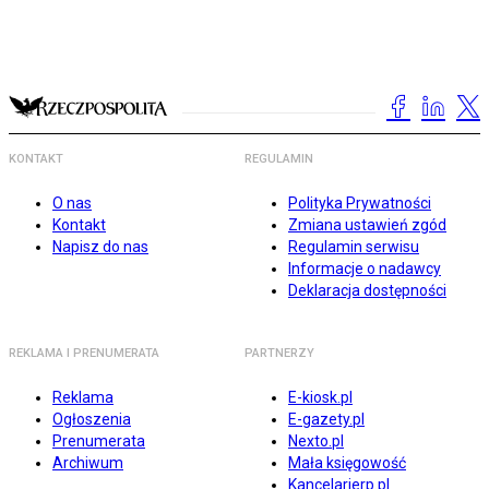
KONTAKT
REGULAMIN
O nas
Polityka Prywatności
Kontakt
Zmiana ustawień zgód
Napisz do nas
Regulamin serwisu
Informacje o nadawcy
Deklaracja dostępności
REKLAMA I PRENUMERATA
PARTNERZY
Reklama
E-kiosk.pl
Ogłoszenia
E-gazety.pl
Prenumerata
Nexto.pl
Archiwum
Mała księgowość
Kancelarierp.pl