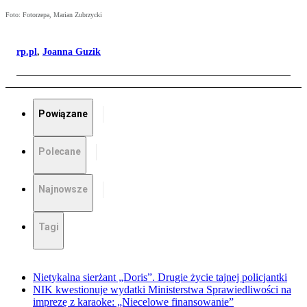
Foto: Fotorzepa, Marian Zubrzycki
rp.pl
,
Joanna Guzik
Powiązane
Polecane
Najnowsze
Tagi
Nietykalna sierżant „Doris”. Drugie życie tajnej policjantki
NIK kwestionuje wydatki Ministerstwa Sprawiedliwości na
imprezę z karaoke: „Niecelowe finansowanie”