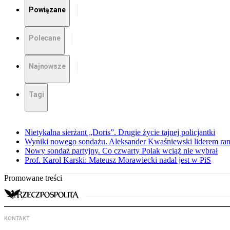
Powiązane
Polecane
Najnowsze
Tagi
Nietykalna sierżant „Doris”. Drugie życie tajnej policjantki
Wyniki nowego sondażu. Aleksander Kwaśniewski liderem ra
Nowy sondaż partyjny. Co czwarty Polak wciąż nie wybrał
Prof. Karol Karski: Mateusz Morawiecki nadal jest w PiS
Promowane treści
KONTAKT