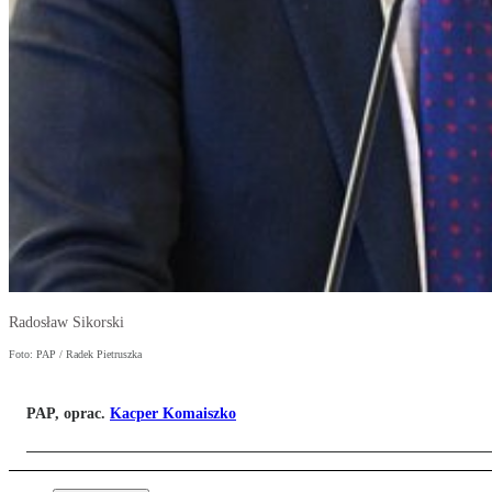
Radosław Sikorski
Foto: PAP / Radek Pietruszka
PAP, oprac.
Kacper Komaiszko