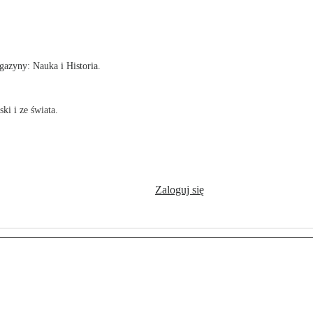
!
azyny: Nauka i Historia.
ki i ze świata.
Zaloguj się