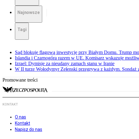
Najnowsze
Tagi
Sąd blokuje flagową inwestycję przy Białym Domu. Trump mo
Islandia i Czarnogóra razem w UE. Komisarz wskazuje możliw
Izrael: Dymisje za nieudany zamach stanu w Iranie
W II turze Wołodymyr Zełenski przegrywa z każdym. Sondaż 
Promowane treści
KONTAKT
O nas
Kontakt
Napisz do nas