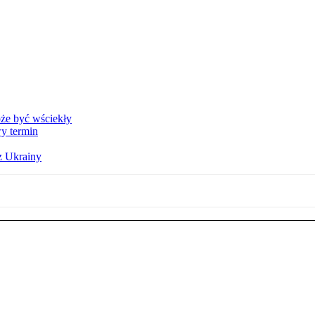
że być wściekły
y termin
z Ukrainy