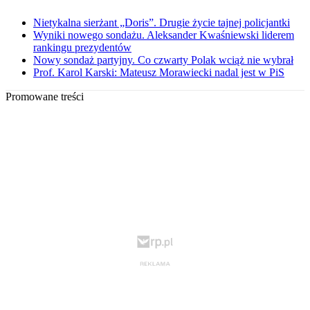
Nietykalna sierżant „Doris”. Drugie życie tajnej policjantki
Wyniki nowego sondażu. Aleksander Kwaśniewski liderem
rankingu prezydentów
Nowy sondaż partyjny. Co czwarty Polak wciąż nie wybrał
Prof. Karol Karski: Mateusz Morawiecki nadal jest w PiS
Promowane treści