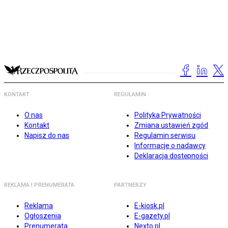
KONTAKT
REGULAMIN
O nas
Polityka Prywatności
Kontakt
Zmiana ustawień zgód
Napisz do nas
Regulamin serwisu
Informacje o nadawcy
Deklaracja dostępności
REKLAMA I PRENUMERATA
PARTNERZY
Reklama
E-kiosk.pl
Ogłoszenia
E-gazety.pl
Prenumerata
Nexto.pl