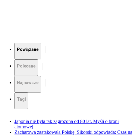
Powiązane
Polecane
Najnowsze
Tagi
Japonia nie była tak zagrożona od 80 lat. Myśli o broni
atomowej
Zacharowa zaatakowała Polskę. Sikorski odpowiada: Czas na