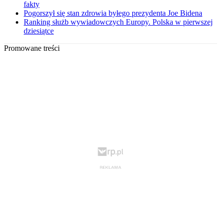
fakty
Pogorszył się stan zdrowia byłego prezydenta Joe Bidena
Ranking służb wywiadowczych Europy. Polska w pierwszej
dziesiątce
Promowane treści