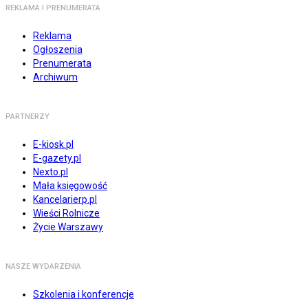
REKLAMA I PRENUMERATA
Reklama
Ogłoszenia
Prenumerata
Archiwum
PARTNERZY
E-kiosk.pl
E-gazety.pl
Nexto.pl
Mała księgowość
Kancelarierp.pl
Wieści Rolnicze
Życie Warszawy
NASZE WYDARZENIA
Szkolenia i konferencje