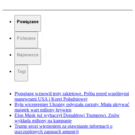
Powiązane
Polecane
Najnowsze
Tagi
Pjongjang wznowił testy rakietowe. Próba przed wspólnymi
manewrami USA i Korei Południowej
Była wicepremier Ukrainy usłyszała zarzuty. Miała ukrywać
majątek wart miliony hrywien
Elon Musk już wybaczył Donaldowi Trumpowi. Znów
wykłada miliony na kampanię
Trump grozi więzieniem za ujawnianie informacji o
uszczuplonych zapasach amunicji