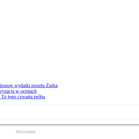
tionuje wydatki resortu Żurka
ryzacja w ocenach
 To jego czwarta próba
REGULAMIN