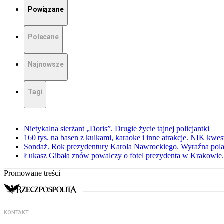
Powiązane
Polecane
Najnowsze
Tagi
Nietykalna sierżant „Doris”. Drugie życie tajnej policjantki
160 tys. na basen z kulkami, karaoke i inne atrakcje. NIK kwes
Sondaż. Rok prezydentury Karola Nawrockiego. Wyraźna pola
Łukasz Gibała znów powalczy o fotel prezydenta w Krakowie.
Promowane treści
KONTAKT