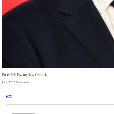
Poseł PiS Przemysław Czarnek
Foto: PAP/Albert Zawada
zew