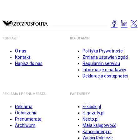
KONTAKT
REGULAMIN
O nas
Polityka Prywatności
Kontakt
Zmiana ustawień zgód
Napisz do nas
Regulamin serwisu
Informacje o nadawcy
Deklaracja dostępności
REKLAMA I PRENUMERATA
PARTNERZY
Reklama
E-kiosk.pl
Ogłoszenia
E-gazety.pl
Prenumerata
Nexto.pl
Archiwum
Mała księgowość
Kancelarierp.pl
Wieści Rolnicze