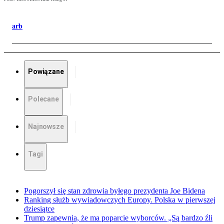
arb
Powiązane
Polecane
Najnowsze
Tagi
Pogorszył się stan zdrowia byłego prezydenta Joe Bidena
Ranking służb wywiadowczych Europy. Polska w pierwszej
dziesiątce
Trump zapewnia, że ma poparcie wyborców. „Są bardzo źli