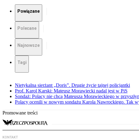
Powiązane
Polecane
Najnowsze
Tagi
Nietykalna sierżant „Doris”. Drugie życie tajnej policjantki
Prof. Karol Karski: Mateusz Morawiecki nadal jest w PiS
Sondaż: Polacy nie chcą Mateusza Morawieckiego w przyszłym
Polacy ocenili w nowym sondażu Karola Nawrockiego. Tak w
Promowane treści
KONTAKT