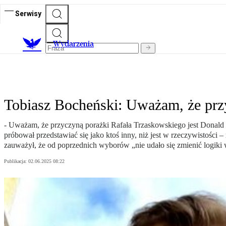
Serwisy
Wydarzenia
Tobiasz Bocheński: Uważam, że przy
- Uważam, że przyczyną porażki Rafała Trzaskowskiego jest Donald T
próbował przedstawiać się jako ktoś inny, niż jest w rzeczywistośc
zauważył, że od poprzednich wyborów „nie udało się zmienić logiki 
Publikacja:
02.06.2025 08:22