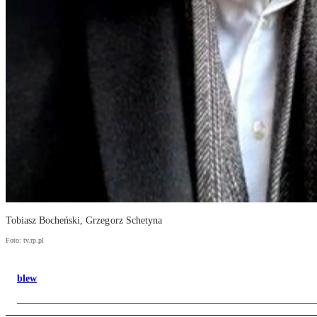
Tobiasz Bocheński, Grzegorz Schetyna
Foto: tv.rp.pl
blew