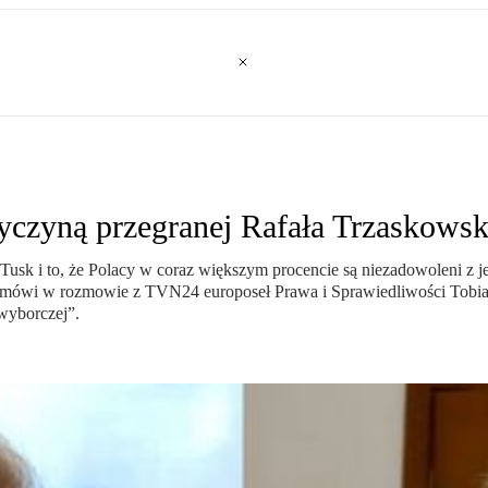
czyną przegranej Rafała Trzaskowsk
usk i to, że Polacy w coraz większym procencie są niezadowoleni z j
i – mówi w rozmowie z TVN24 europoseł Prawa i Sprawiedliwości Tobia
wyborczej”.