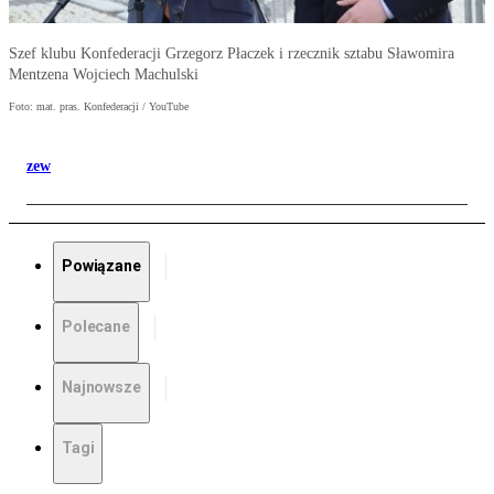
Szef klubu Konfederacji Grzegorz Płaczek i rzecznik sztabu Sławomira
Mentzena Wojciech Machulski
Foto: mat. pras. Konfederacji / YouTube
zew
Powiązane
Polecane
Najnowsze
Tagi