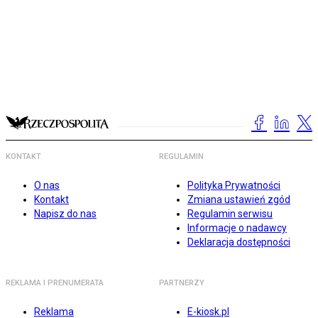
KONTAKT
REGULAMIN
O nas
Polityka Prywatności
Kontakt
Zmiana ustawień zgód
Napisz do nas
Regulamin serwisu
Informacje o nadawcy
Deklaracja dostępności
REKLAMA I PRENUMERATA
PARTNERZY
Reklama
E-kiosk.pl