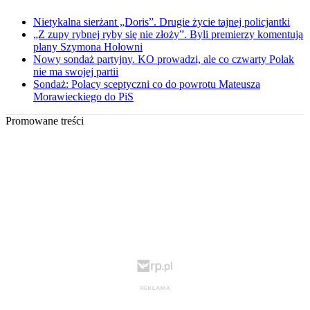
Nietykalna sierżant „Doris”. Drugie życie tajnej policjantki
„Z zupy rybnej ryby się nie złoży”. Byli premierzy komentują
plany Szymona Hołowni
Nowy sondaż partyjny. KO prowadzi, ale co czwarty Polak
nie ma swojej partii
Sondaż: Polacy sceptyczni co do powrotu Mateusza
Morawieckiego do PiS
Promowane treści