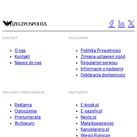
KONTAKT
REGULAMIN
O nas
Polityka Prywatności
Kontakt
Zmiana ustawień zgód
Napisz do nas
Regulamin serwisu
Informacje o nadawcy
Deklaracja dostępności
REKLAMA I PRENUMERATA
PARTNERZY
Reklama
E-kiosk.pl
Ogłoszenia
E-gazety.pl
Prenumerata
Nexto.pl
Archiwum
Mała księgowość
Kancelarierp.pl
Wieści Rolnicze