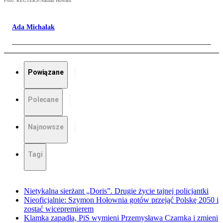
Foto: REUTERS/Nathan Howard
Ada Michalak
Powiązane
Polecane
Najnowsze
Tagi
Nietykalna sierżant „Doris”. Drugie życie tajnej policjantki
Nieoficjalnie: Szymon Hołownia gotów przejąć Polskę 2050 i
zostać wicepremierem
Klamka zapadła, PiS wymieni Przemysława Czarnka i zmieni