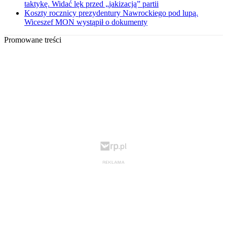
taktykę. Widać lęk przed „jakizacją” partii
Koszty rocznicy prezydentury Nawrockiego pod lupą.
Wiceszef MON wystąpił o dokumenty
Promowane treści