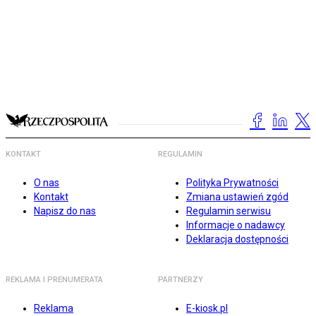
KONTAKT
REGULAMIN
O nas
Polityka Prywatności
Kontakt
Zmiana ustawień zgód
Napisz do nas
Regulamin serwisu
Informacje o nadawcy
Deklaracja dostępności
REKLAMA I PRENUMERATA
PARTNERZY
Reklama
E-kiosk.pl