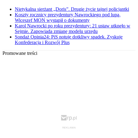
Nietykalna sierżant „Doris”. Drugie życie tajnej policjantki
Koszty rocznicy prezydentury Nawrockiego pod lupą.
Wiceszef MON wystąpił o dokumenty
Karol Nawrocki po roku prezydentury: 21 ustaw utknęło w
Sejmie. Zapowiada zmianę modelu urzędu
Sondaż Opinia24: PiS notuje dotkliwy spadek. Zyskuje
Konfederacja i Rozwój Plus
Promowane treści