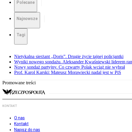
Polecane
Najnowsze
Tagi
Nietykalna sierżant „Doris”. Drugie życie tajnej policjantki
Wyniki nowego sondażu. Aleksander Kwaśniewski liderem ra
Nowy sondaż partyjny. Co czwarty Polak wciąż nie wybrał
Prof. Karol Karski: Mateusz Morawiecki nadal jest w PiS
Promowane treści
KONTAKT
O nas
Kontakt
Napisz do nas