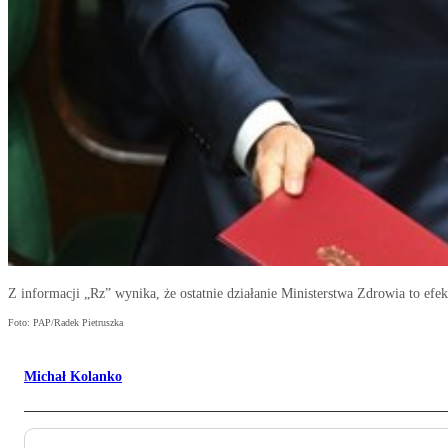
Z informacji „Rz” wynika, że ostatnie działanie Ministerstwa Zdrowia to ef
Foto: PAP/Radek Pietruszka
Michał Kolanko