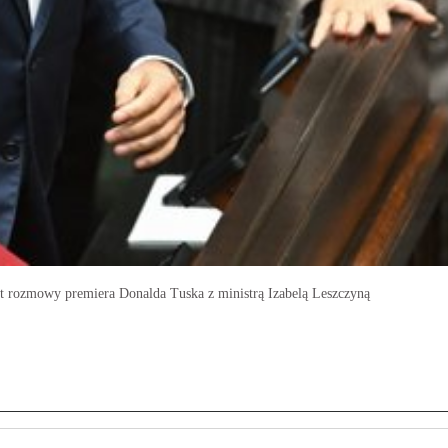
ekt rozmowy premiera Donalda Tuska z ministrą Izabelą Leszczyną