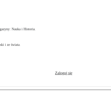
!
azyny: Nauka i Historia.
ki i ze świata.
Zaloguj się