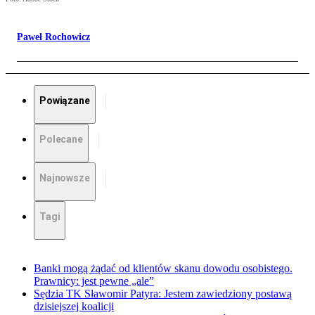
Paweł Rochowicz
Powiązane
Polecane
Najnowsze
Tagi
Banki mogą żądać od klientów skanu dowodu osobistego.
Prawnicy: jest pewne „ale”
Sędzia TK Sławomir Patyra: Jestem zawiedziony postawą
dzisiejszej koalicji