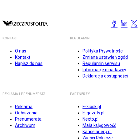
KONTAKT
REGULAMIN
O nas
Polityka Prywatności
Kontakt
Zmiana ustawień zgód
Napisz do nas
Regulamin serwisu
Informacje o nadawcy
Deklaracja dostępności
REKLAMA I PRENUMERATA
PARTNERZY
Reklama
E-kiosk.pl
Ogłoszenia
E-gazety.pl
Prenumerata
Nexto.pl
Archiwum
Mała księgowość
Kancelarierp.pl
Wieści Rolnicze