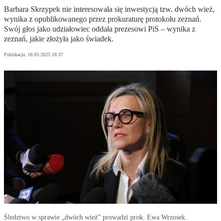
Barbara Skrzypek nie interesowała się inwestycją tzw. dwóch wież,
wynika z opublikowanego przez prokuraturę protokołu zeznań.
Swój głos jako udziałowiec oddała prezesowi PiS – wynika z
zeznań, jakie złożyła jako świadek.
Publikacja:
18.03.2025 18:37
Śledztwo w sprawie „dwóch wież” prowadzi prok. Ewa Wrzosek.