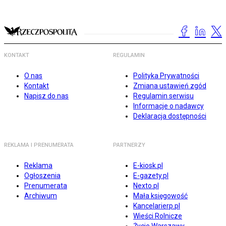
KONTAKT
REGULAMIN
O nas
Polityka Prywatności
Kontakt
Zmiana ustawień zgód
Napisz do nas
Regulamin serwisu
Informacje o nadawcy
Deklaracja dostępności
REKLAMA I PRENUMERATA
PARTNERZY
Reklama
E-kiosk.pl
Ogłoszenia
E-gazety.pl
Prenumerata
Nexto.pl
Archiwum
Mała księgowość
Kancelarierp.pl
Wieści Rolnicze