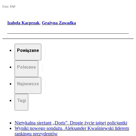
Foto: PAP
Izabela Kacprzak
,
Grażyna Zawadka
Powiązane
Polecane
Najnowsze
Tagi
Nietykalna sierżant „Doris”. Drugie życie tajnej policjantki
Wyniki nowego sondażu. Aleksander Kwaśniewski liderem
rankingu prezydentów