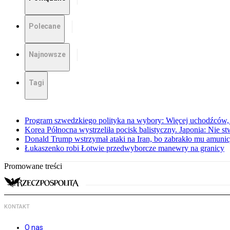
Polecane
Najnowsze
Tagi
Program szwedzkiego polityka na wybory: Więcej uchodźców,
Korea Północna wystrzeliła pocisk balistyczny. Japonia: Nie s
Donald Trump wstrzymał ataki na Iran, bo zabrakło mu amunicj
Łukaszenko robi Łotwie przedwyborcze manewry na granicy
Promowane treści
KONTAKT
O nas