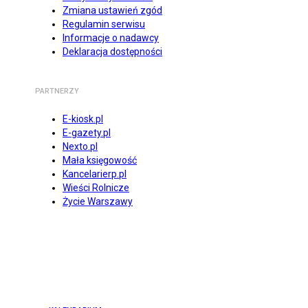
Zmiana ustawień zgód
Regulamin serwisu
Informacje o nadawcy
Deklaracja dostępności
PARTNERZY
E-kiosk.pl
E-gazety.pl
Nexto.pl
Mała księgowość
Kancelarierp.pl
Wieści Rolnicze
Życie Warszawy