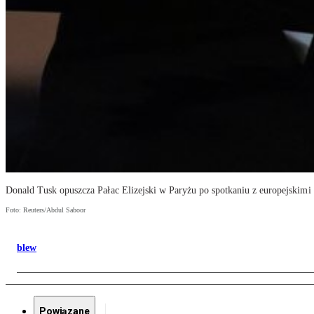
Donald Tusk opuszcza Pałac Elizejski w Paryżu po spotkaniu z europejskimi 
Foto: Reuters/Abdul Saboor
blew
Powiązane