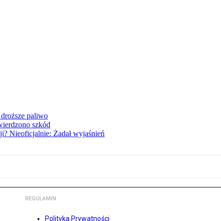
 droższe paliwo
twierdzono szkód
i? Nieoficjalnie: Żadał wyjaśnień
REGULAMIN
Polityka Prywatności